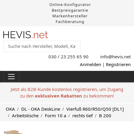
Online-Konfigurator
Bestpreisgarantie
Markenhersteller
Fachberatung
030 / 23 255 65 90
info@hevis
.net
Anmelden
|
Registrieren
Jetzt als B2B-Kunde kostenlos registrieren, um Zugang
zu den
exklusiven Rabatten
zu bekommen!
OKA
DL - OKA DeskLine
Vierfuß R60/R50/Q50 [DL1]
Arbeitstische
Form 10 a
rechts tief
B 200