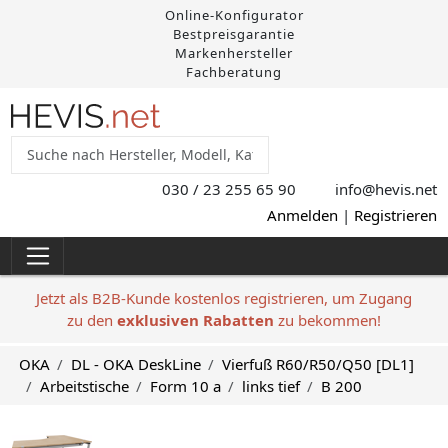
Online-Konfigurator
Bestpreisgarantie
Markenhersteller
Fachberatung
030 / 23 255 65 90
info@hevis
.net
Anmelden
|
Registrieren
Jetzt als B2B-Kunde kostenlos registrieren, um Zugang
zu den
exklusiven Rabatten
zu bekommen!
OKA
DL - OKA DeskLine
Vierfuß R60/R50/Q50 [DL1]
Arbeitstische
Form 10 a
links tief
B 200