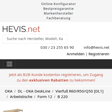
Online-Konfigurator
Bestpreisgarantie
Markenhersteller
Fachberatung
030 / 23 255 65 90
info@hevis
.net
Anmelden
|
Registrieren
Jetzt als B2B-Kunde kostenlos registrieren, um Zugang
zu den
exklusiven Rabatten
zu bekommen!
OKA
DL - OKA DeskLine
Vierfuß R60/R50/Q50 [DL1]
Arbeitstische
Form 12
B 220