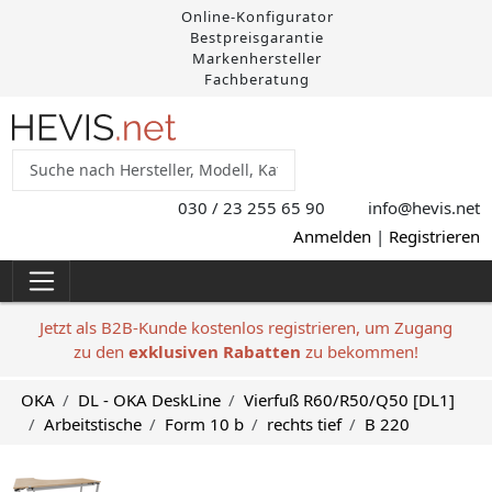
Online-Konfigurator
Bestpreisgarantie
Markenhersteller
Fachberatung
030 / 23 255 65 90
info@hevis
.net
Anmelden
|
Registrieren
Jetzt als B2B-Kunde kostenlos registrieren, um Zugang
zu den
exklusiven Rabatten
zu bekommen!
OKA
DL - OKA DeskLine
Vierfuß R60/R50/Q50 [DL1]
Arbeitstische
Form 10 b
rechts tief
B 220