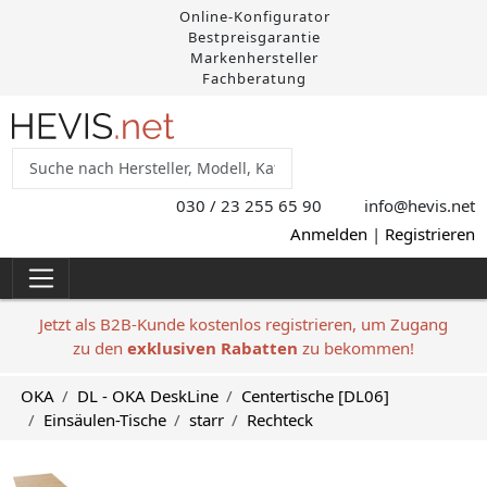
Online-Konfigurator
Bestpreisgarantie
Markenhersteller
Fachberatung
030 / 23 255 65 90
info@hevis
.net
Anmelden
|
Registrieren
Jetzt als B2B-Kunde kostenlos registrieren, um Zugang
zu den
exklusiven Rabatten
zu bekommen!
OKA
DL - OKA DeskLine
Centertische [DL06]
Einsäulen-Tische
starr
Rechteck