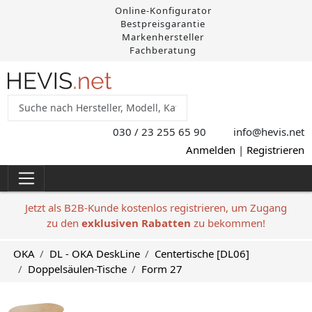
Online-Konfigurator
Bestpreisgarantie
Markenhersteller
Fachberatung
030 / 23 255 65 90
info@hevis
.net
Anmelden
|
Registrieren
Jetzt als B2B-Kunde kostenlos registrieren, um Zugang
zu den
exklusiven Rabatten
zu bekommen!
OKA
DL - OKA DeskLine
Centertische [DL06]
Doppelsäulen-Tische
Form 27