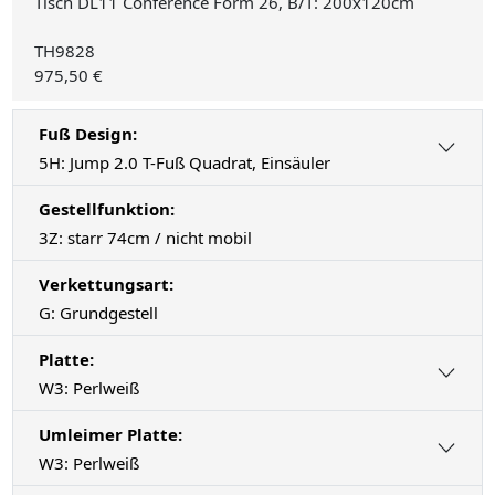
Tisch DL11 Conference Form 26, B/T: 200x120cm
TH9828
975,50 €
Fuß Design:
5H: Jump 2.0 T-Fuß Quadrat, Einsäuler
Gestellfunktion:
3Z: starr 74cm / nicht mobil
Verkettungsart:
G: Grundgestell
Platte:
W3: Perlweiß
Umleimer Platte:
W3: Perlweiß