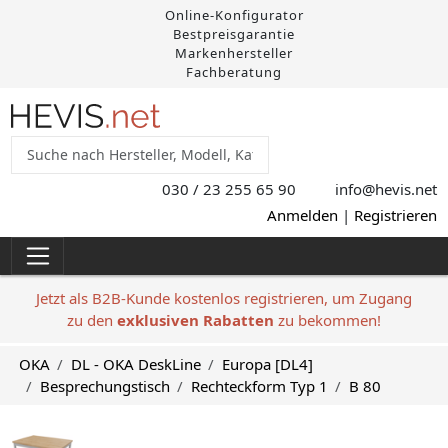
Online-Konfigurator
Bestpreisgarantie
Markenhersteller
Fachberatung
030 / 23 255 65 90
info@hevis
.net
Anmelden
|
Registrieren
Jetzt als B2B-Kunde kostenlos registrieren, um Zugang
zu den
exklusiven Rabatten
zu bekommen!
OKA
DL - OKA DeskLine
Europa [DL4]
Besprechungstisch
Rechteckform Typ 1
B 80