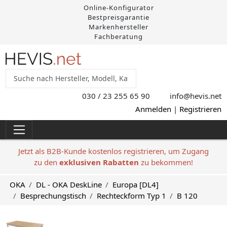
Online-Konfigurator
Bestpreisgarantie
Markenhersteller
Fachberatung
030 / 23 255 65 90
info@hevis
.net
Anmelden
|
Registrieren
Jetzt als B2B-Kunde kostenlos registrieren, um Zugang
zu den
exklusiven Rabatten
zu bekommen!
OKA
DL - OKA DeskLine
Europa [DL4]
Besprechungstisch
Rechteckform Typ 1
B 120