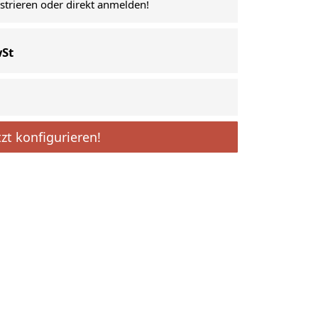
istrieren oder direkt anmelden!
wSt
tzt konfigurieren!