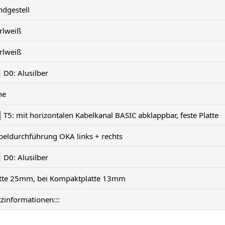
ndgestell
rlweiß
rlweiß
D0: Alusilber
ne
T5: mit horizontalen Kabelkanal BASIC abklappbar, feste Platte
beldurchführung OKA links + rechts
D0: Alusilber
atte 25mm, bei Kompaktplatte 13mm
tzinformationen:::