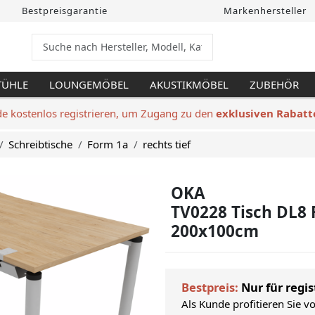
Bestpreisgarantie
Markenhersteller
TÜHLE
LOUNGEMÖBEL
AKUSTIKMÖBEL
ZUBEHÖR
de kostenlos registrieren, um Zugang zu den
exklusiven Rabatt
Schreibtische
Form 1a
rechts tief
OKA
TV0228 Tisch DL8 
200x100cm
Bestpreis:
Nur für regis
Als Kunde profitieren Sie v