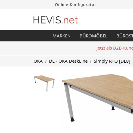
Online-Konfigurator
MARKEN
BÜROMÖBEL
BÜROS
Jetzt als B2B-Kun
OKA
DL - OKA DeskLine
Simply R+Q [DL8]