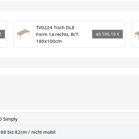
TV0224 Tisch DL8
Form 1a rechts, B/T:
€
ab 596,19 €
180x100cm
0 Simply
 68 bis 82cm / nicht mobil