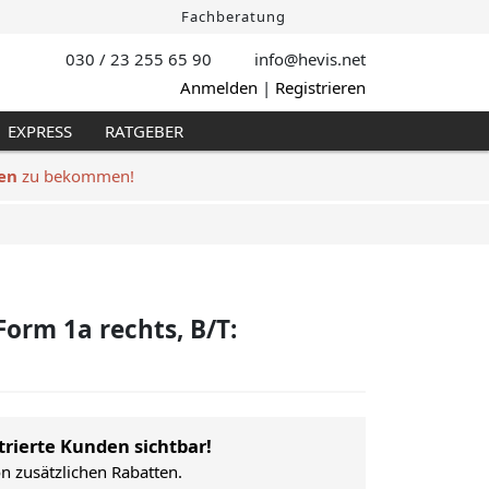
Fachberatung
030 / 23 255 65 90
info@hevis
.net
Anmelden
|
Registrieren
EXPRESS
RATGEBER
en
zu bekommen!
Form 1a rechts, B/T:
trierte Kunden sichtbar!
on zusätzlichen Rabatten.