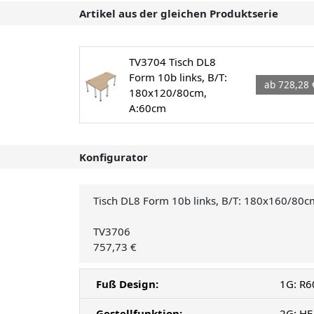
Artikel aus der gleichen Produktserie
TV3704 Tisch DL8
Form 10b links, B/T:
ab 728,28 
180x120/80cm,
A:60cm
Konfigurator
Tisch DL8 Form 10b links, B/T: 180x160/80
TV3706
757,73 €
Fuß Design:
1G: R6
Gestellfunktion:
2G: HE