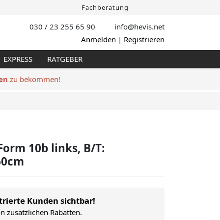
Fachberatung
030 / 23 255 65 90
info@hevis
.net
Anmelden
|
Registrieren
EXPRESS
RATGEBER
en
zu bekommen!
orm 10b links, B/T:
60cm
trierte Kunden sichtbar!
on zusätzlichen Rabatten.