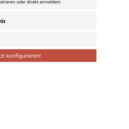
istrieren oder direkt anmelden!
wSt
tzt konfigurieren!