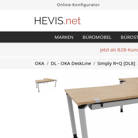
Online-Konfigurator
MARKEN
BÜROMÖBEL
BÜROS
Jetzt als B2B-Kun
OKA
DL - OKA DeskLine
Simply R+Q [DL8]