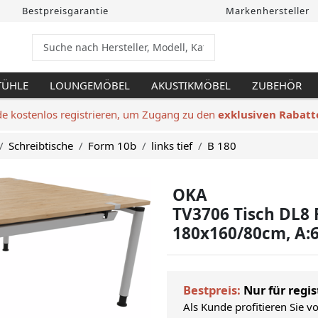
Bestpreisgarantie
Markenhersteller
TÜHLE
LOUNGEMÖBEL
AKUSTIKMÖBEL
ZUBEHÖR
de kostenlos registrieren, um Zugang zu den
exklusiven Rabatt
Schreibtische
Form 10b
links tief
B 180
OKA
TV3706 Tisch DL8 F
180x160/80cm, A:
Bestpreis:
Nur für regis
Als Kunde profitieren Sie v