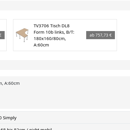
TV3706 Tisch DL8
Form 10b links, B/T:
€
ab 757,73 €
180x160/80cm,
A:60cm
cm, A:60cm
0 Simply
 68 bis 82cm / nicht mobil