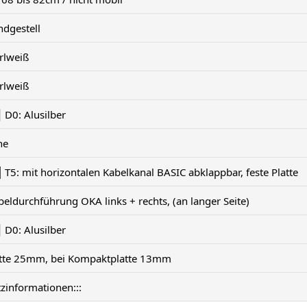
ndgestell
rlweiß
rlweiß
D0: Alusilber
ne
T5: mit horizontalen Kabelkanal BASIC abklappbar, feste Platte
eldurchführung OKA links + rechts, (an langer Seite)
D0: Alusilber
atte 25mm, bei Kompaktplatte 13mm
tzinformationen:::