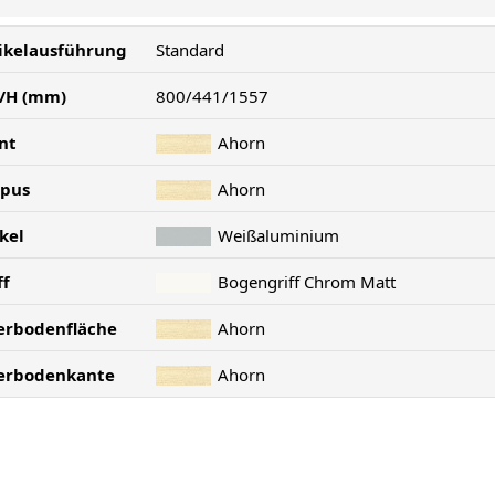
ikelausführung
Standard
/H (mm)
800/441/1557
nt
Ahorn
rpus
Ahorn
kel
Weißaluminium
ff
Bogengriff Chrom Matt
erbodenfläche
Ahorn
erbodenkante
Ahorn