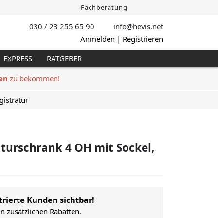
Fachberatung
030 / 23 255 65 90
info@hevis
.net
Anmelden
|
Registrieren
EXPRESS
RATGEBER
en
zu bekommen!
gistratur
turschrank 4 OH mit Sockel,
trierte Kunden sichtbar!
on zusätzlichen Rabatten.