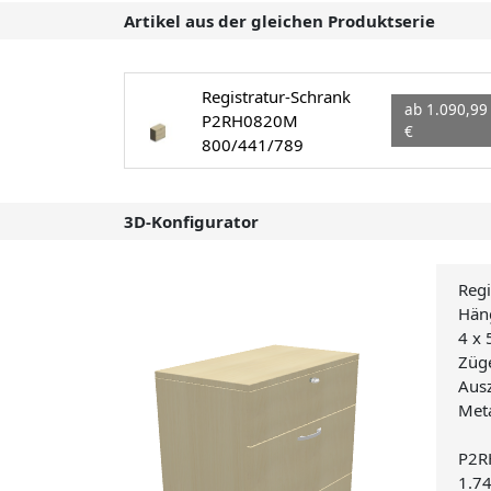
Artikel aus der gleichen Produktserie
Registratur-Schrank
ab 1.090,99
P2RH0820M
€
800/441/789
3D-Konfigurator
Regi
Hän
4 x 
Züge
Ausz
Meta
P2R
1.7