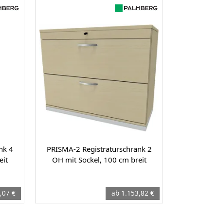
nk 4
PRISMA-2 Registraturschrank 2
eit
OH mit Sockel, 100 cm breit
,07 €
ab 1.153,82 €