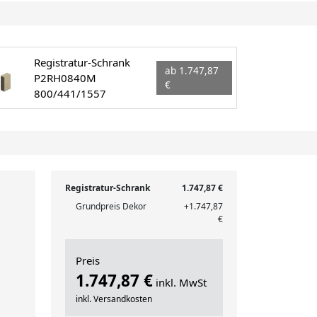
Registratur-Schrank
ab 1.747,87
P2RH0840M
€
800/441/1557
Registratur-Schrank
1.747,87 €
Grundpreis Dekor
+1.747,87
€
Preis
1.747,87 €
inkl. MwSt
inkl. Versandkosten