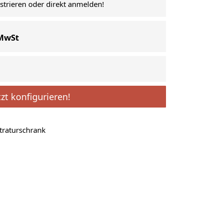
istrieren oder direkt anmelden!
 MwSt
tzt konfigurieren!
traturschrank