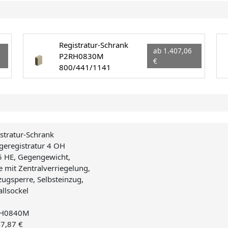
Registratur-Schrank
ab 1.407,06
P2RH0830M
€
800/441/1141
stratur-Schrank
geregistratur 4 OH
5 HE, Gegengewicht,
 mit Zentralverriegelung,
ugsperre, Selbsteinzug,
llsockel
H0840M
47,87 €