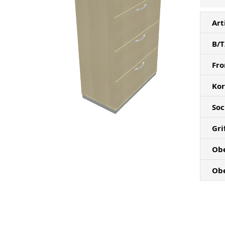
Art
B/T
Fro
Ko
Soc
Gri
Ob
Ob