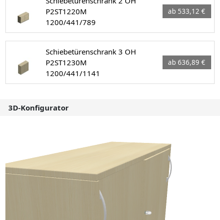
Schiebetürenschrank 2 OH
P2ST1220M
ab 533,12 €
1200/441/789
Schiebetürenschrank 3 OH
P2ST1230M
ab 636,89 €
1200/441/1141
3D-Konfigurator