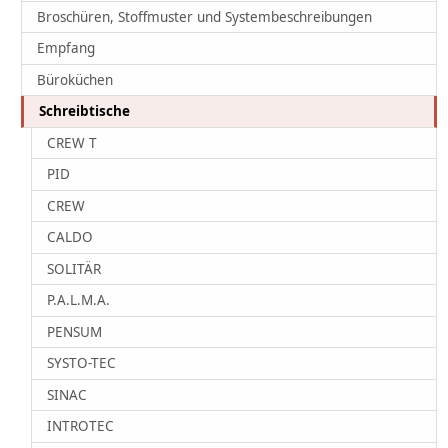
Broschüren, Stoffmuster und Systembeschreibungen
Empfang
Büroküchen
Schreibtische
CREW T
PID
CREW
CALDO
SOLITÄR
P.A.L.M.A.
PENSUM
SYSTO-TEC
SINAC
INTROTEC