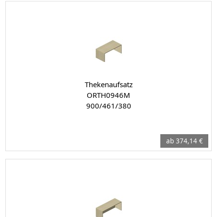
Thekenaufsatz
ORTH0946M
900/461/380
ab 374,14 €