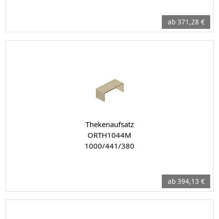
ab 371,28 €
Thekenaufsatz
ORTH1044M
1000/441/380
ab 394,13 €