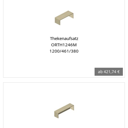
Thekenaufsatz
ORTH1246M
1200/461/380
ab 421,74 €