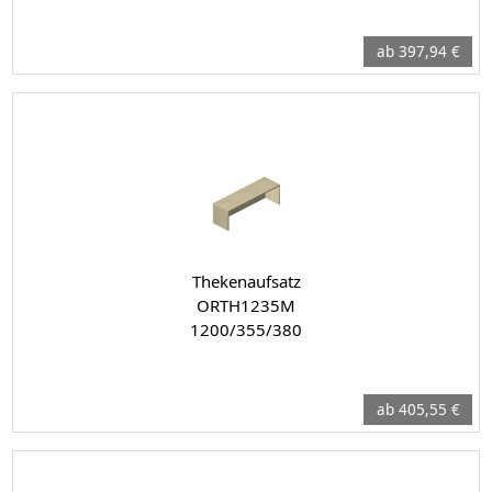
ab 397,94 €
Thekenaufsatz
ORTH1235M
1200/355/380
ab 405,55 €