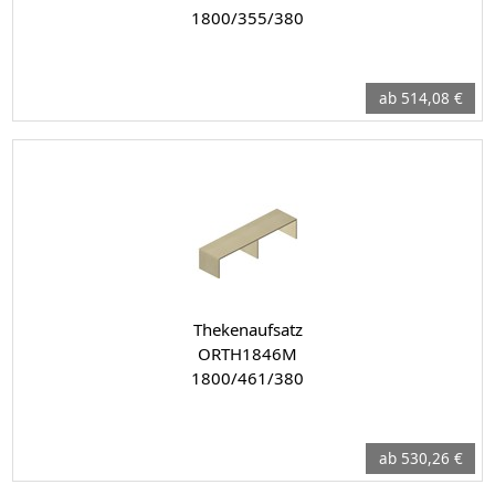
1800/355/380
ab 514,08 €
Thekenaufsatz
ORTH1846M
1800/461/380
ab 530,26 €