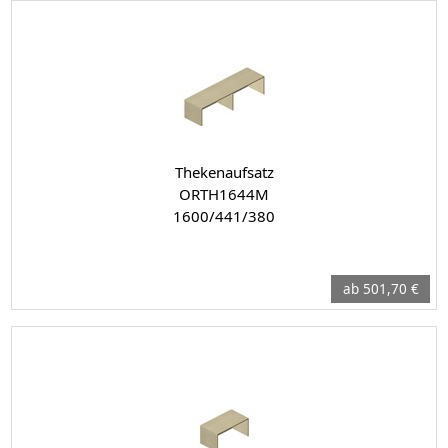
Thekenaufsatz
ORTH1644M
1600/441/380
ab 501,70 €