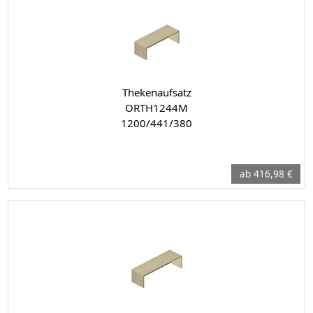
Thekenaufsatz
ORTH1244M
1200/441/380
ab 416,98 €