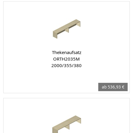
Thekenaufsatz
ORTH2035M
2000/355/380
ab 536,93 €