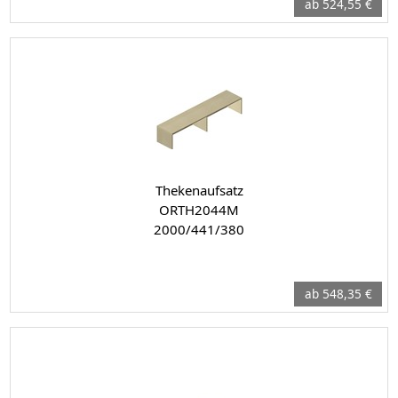
ab 524,55 €
Thekenaufsatz
ORTH2044M
2000/441/380
ab 548,35 €