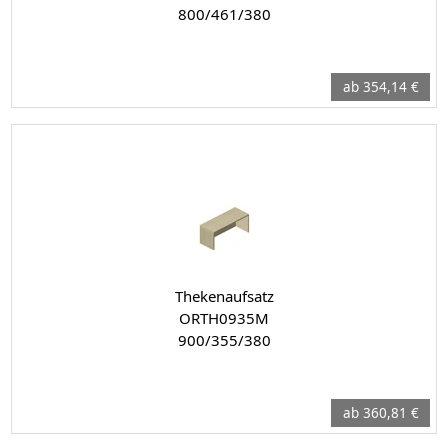
800/461/380
ab 354,14 €
Thekenaufsatz
ORTH0935M
900/355/380
ab 360,81 €