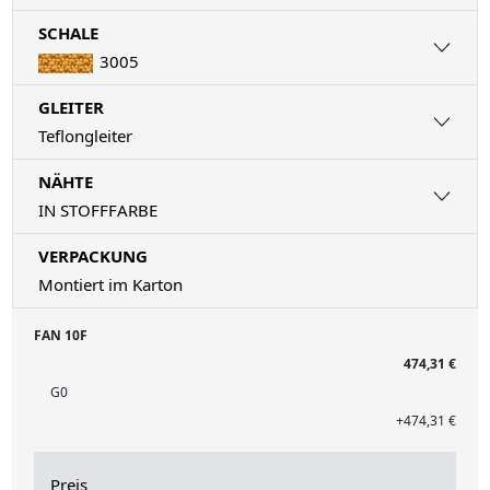
SCHALE
3005
GLEITER
Teflongleiter
NÄHTE
IN STOFFFARBE
VERPACKUNG
Montiert im Karton
FAN 10F
474,31 €
G0
+474,31 €
Preis