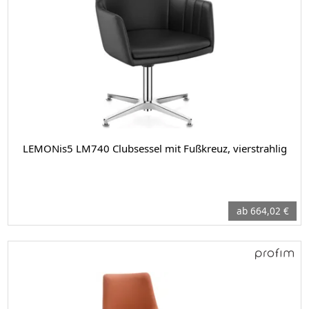
LEMONis5 LM740 Clubsessel mit Fußkreuz, vierstrahlig
ab 664,02 €