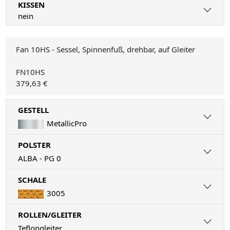
KISSEN
nein
Fan 10HS - Sessel, Spinnenfuß, drehbar, auf Gleiter
FN10HS
379,63 €
GESTELL
MetallicPro
POLSTER
ALBA - PG 0
SCHALE
3005
ROLLEN/GLEITER
Teflongleiter