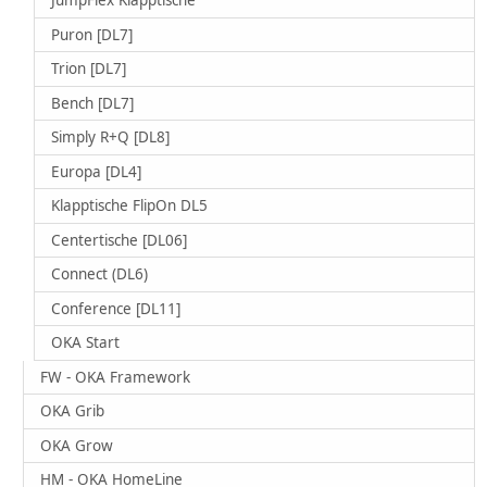
JumpFlex Klapptische
Puron [DL7]
Trion [DL7]
Bench [DL7]
Simply R+Q [DL8]
Europa [DL4]
Klapptische FlipOn DL5
Centertische [DL06]
Connect (DL6)
Conference [DL11]
OKA Start
FW - OKA Framework
OKA Grib
OKA Grow
HM - OKA HomeLine