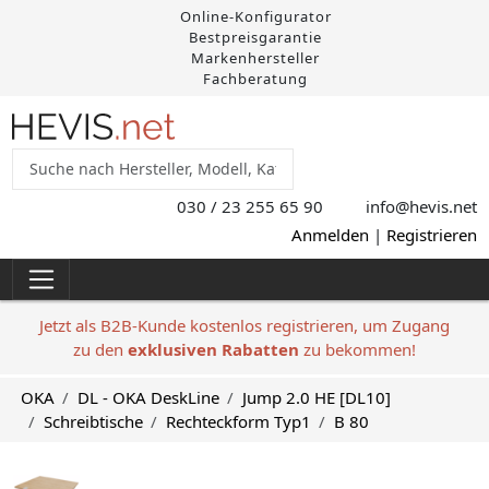
Online-Konfigurator
Bestpreisgarantie
Markenhersteller
Fachberatung
030 / 23 255 65 90
info@hevis
.net
Anmelden
|
Registrieren
Jetzt als B2B-Kunde kostenlos registrieren, um Zugang
zu den
exklusiven Rabatten
zu bekommen!
OKA
DL - OKA DeskLine
Jump 2.0 HE [DL10]
Schreibtische
Rechteckform Typ1
B 80