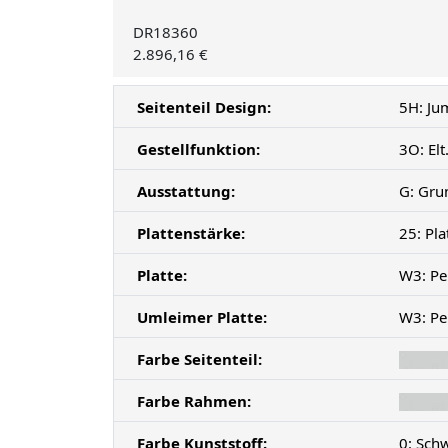
DR18360
2.896,16 €
Seitenteil Design:
5H: Ju
Gestellfunktion:
3O: El
Ausstattung:
G: Gru
Plattenstärke:
25: Pl
Platte:
W3: Pe
Umleimer Platte:
W3: Pe
Farbe Seitenteil:
Farbe Rahmen:
Farbe Kunststoff:
0: Sch