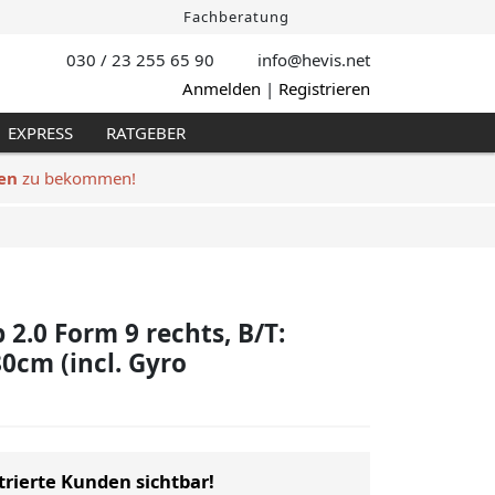
Fachberatung
030 / 23 255 65 90
info@hevis
.net
Anmelden
|
Registrieren
EXPRESS
RATGEBER
en
zu bekommen!
2.0 Form 9 rechts, B/T:
0cm (incl. Gyro
trierte Kunden sichtbar!