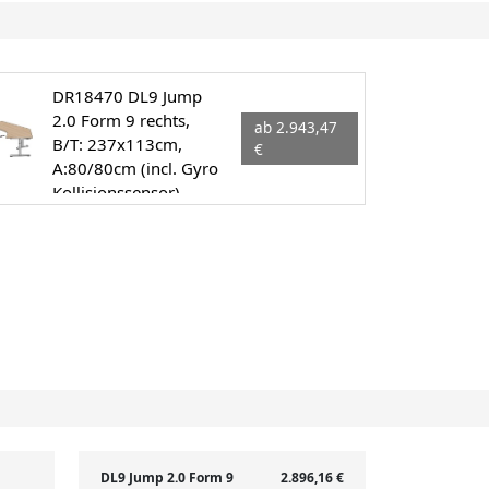
DR18470 DL9 Jump
2.0 Form 9 rechts,
ab 2.943,47
B/T: 237x113cm,
€
A:80/80cm (incl. Gyro
Kollisionssensor)
DL9 Jump 2.0 Form 9
2.896,16 €