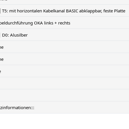
T5: mit horizontalen Kabelkanal BASIC abklappbar, feste Platte
beldurchführung OKA links + rechts
D0: Alusilber
ne
ne
e
tzinformationen:::