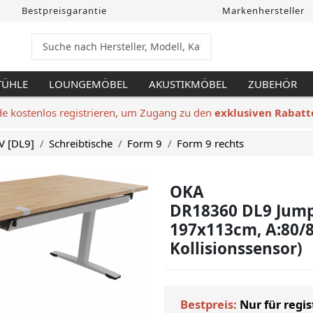
Bestpreisgarantie
Markenhersteller
TÜHLE
LOUNGEMÖBEL
AKUSTIKMÖBEL
ZUBEHÖR
de kostenlos registrieren, um Zugang zu den
exklusiven Rabatt
V [DL9]
Schreibtische
Form 9
Form 9 rechts
OKA
DR18360 DL9 Jump 
197x113cm, A:80/8
Kollisionssensor)
Bestpreis:
Nur für regis