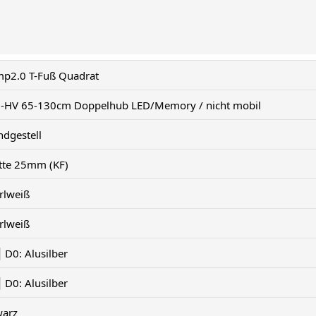
mp2.0 T-Fuß Quadrat
t.-HV 65-130cm Doppelhub LED/Memory / nicht mobil
ndgestell
atte 25mm (KF)
rlweiß
rlweiß
D0: Alusilber
D0: Alusilber
warz