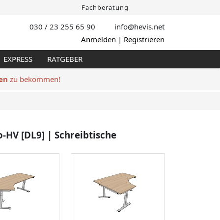
Fachberatung
030 / 23 255 65 90
info@hevis
.net
Anmelden
|
Registrieren
EXPRESS
RATGEBER
en
zu bekommen!
-HV [DL9] | Schreibtische