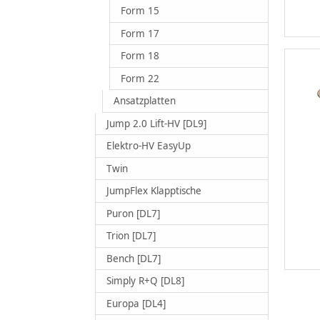
Form 15
Form 17
Form 18
Form 22
Ansatzplatten
Jump 2.0 Lift-HV [DL9]
Elektro-HV EasyUp
Twin
JumpFlex Klapptische
Puron [DL7]
Trion [DL7]
Bench [DL7]
Simply R+Q [DL8]
Europa [DL4]