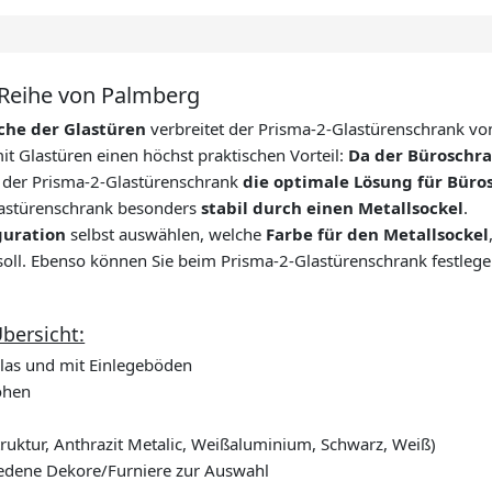
-Reihe von Palmberg
che der Glastüren
verbreitet der Prisma-2-Glastürenschrank v
it Glastüren einen höchst praktischen Vorteil:
Da der Büroschra
t der Prisma-2-Glastürenschrank
die optimale Lösung für Büro
 Glastürenschrank besonders
stabil durch einen Metallsockel
.
guration
selbst auswählen, welche
Farbe für den Metallsockel
ll. Ebenso können Sie beim Prisma-2-Glastürenschrank festleg
bersicht:
Glas und mit Einlegeböden
öhen
Struktur, Anthrazit Metalic, Weißaluminium, Schwarz, Weiß)
edene Dekore/Furniere zur Auswahl