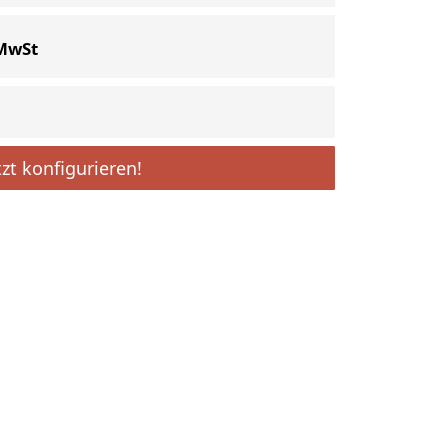
 MwSt
tzt konfigurieren!