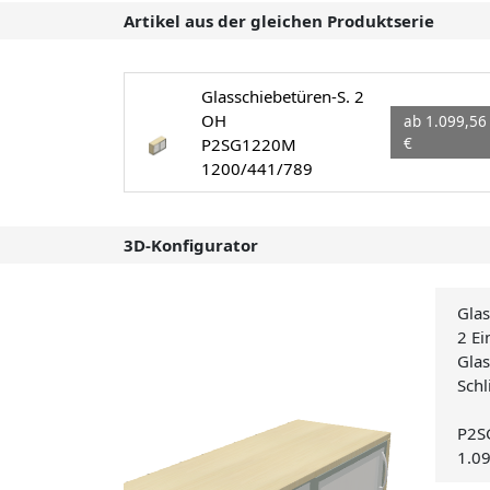
Artikel aus der gleichen Produktserie
Glasschiebetüren-S. 2
OH
ab 1.099,56
P2SG1220M
€
1200/441/789
3D-Konfigurator
Glas
2 Ei
Gla
Schl
P2S
1.0