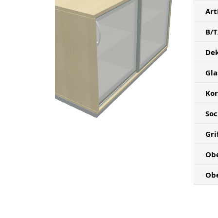
Art
B/T
De
Gla
Ko
Soc
Gri
Ob
Ob