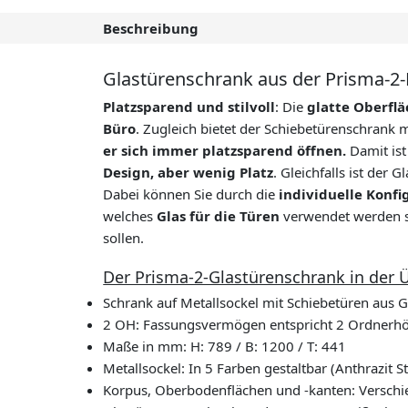
Beschreibung
Glastürenschrank aus der Prisma-2
Platzsparend und stilvoll
: Die
glatte Oberflä
Büro
. Zugleich bietet der Schiebetürenschrank m
er sich immer platzsparend öffnen.
Damit is
Design, aber wenig Platz
. Gleichfalls ist der
Dabei können Sie durch die
individuelle Konfi
welches
Glas für die Türen
verwendet werden so
sollen.
Der Prisma-2-Glastürenschrank in der Ü
Schrank auf Metallsockel mit Schiebetüren aus 
2 OH: Fassungsvermögen entspricht 2 Ordnerh
Maße in mm: H: 789 / B: 1200 / T: 441
Metallsockel: In 5 Farben gestaltbar (Anthrazit 
Korpus, Oberbodenflächen und -kanten: Verschi