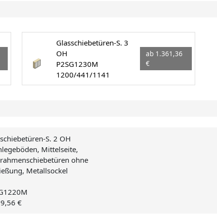
Glasschiebetüren-S. 3
OH
ab 1.361,36
P2SG1230M
€
1200/441/1141
schiebetüren-S. 2 OH
nlegeböden, Mittelseite,
srahmenschiebetüren ohne
ießung, Metallsockel
G1220M
99,56 €