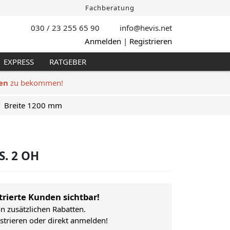
Fachberatung
030 / 23 255 65 90
info@hevis
.net
Anmelden
|
Registrieren
EXPRESS
RATGEBER
en
zu bekommen!
Breite 1200 mm
S. 2 OH
trierte Kunden sichtbar!
on zusätzlichen Rabatten.
istrieren oder direkt anmelden!