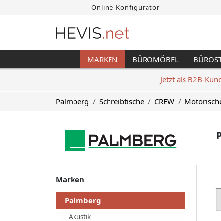
Online-Konfigurator
MARKEN
BÜROMÖBEL
BÜROS
Jetzt als B2B-Kun
Palmberg
Schreibtische
CREW
Motorisch
P
Marken
Palmberg
Akustik