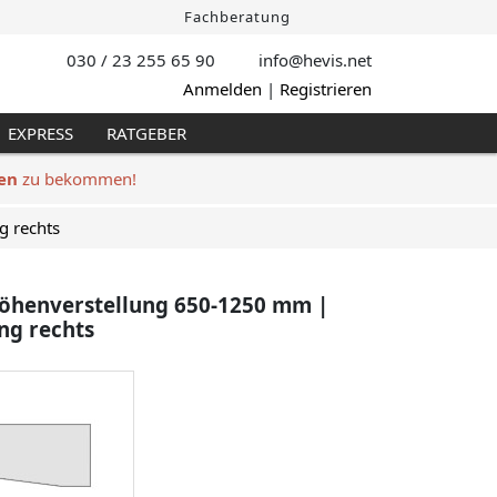
Fachberatung
030 / 23 255 65 90
info@hevis
.net
Anmelden
|
Registrieren
EXPRESS
RATGEBER
en
zu bekommen!
g rechts
Höhenverstellung 650-1250 mm |
ng rechts