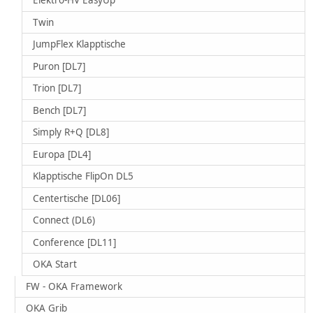
Elektro-HV EasyUp
Twin
JumpFlex Klapptische
Puron [DL7]
Trion [DL7]
Bench [DL7]
Simply R+Q [DL8]
Europa [DL4]
Klapptische FlipOn DL5
Centertische [DL06]
Connect (DL6)
Conference [DL11]
OKA Start
FW - OKA Framework
OKA Grib