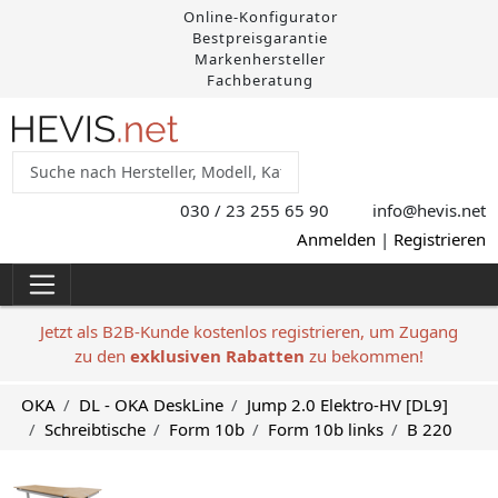
Online-Konfigurator
Bestpreisgarantie
Markenhersteller
Fachberatung
030 / 23 255 65 90
info@hevis
.net
Anmelden
|
Registrieren
Jetzt als B2B-Kunde kostenlos registrieren, um Zugang
zu den
exklusiven Rabatten
zu bekommen!
OKA
DL - OKA DeskLine
Jump 2.0 Elektro-HV [DL9]
Schreibtische
Form 10b
Form 10b links
B 220