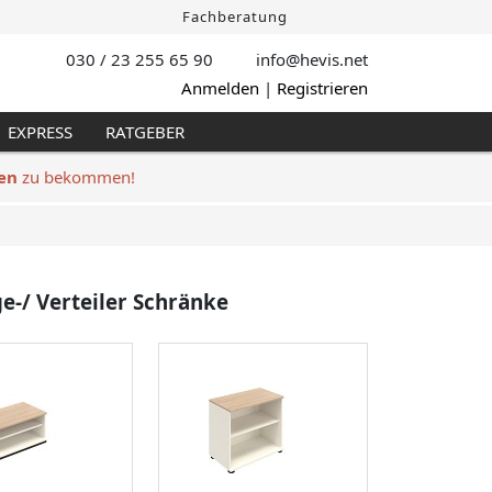
Fachberatung
030 / 23 255 65 90
info@hevis
.net
Anmelden
|
Registrieren
EXPRESS
RATGEBER
en
zu bekommen!
e-/ Verteiler Schränke