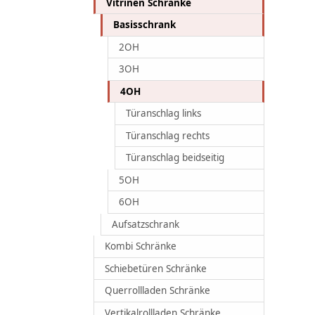
Vitrinen Schränke
Basisschrank
2OH
3OH
4OH
Türanschlag links
Türanschlag rechts
Türanschlag beidseitig
5OH
6OH
Aufsatzschrank
Kombi Schränke
Schiebetüren Schränke
Querrollladen Schränke
Vertikalrollladen Schränke