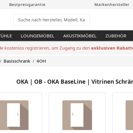
Bestpreisgarantie
Markenhersteller
TÜHLE
LOUNGEMÖBEL
AKUSTIKMÖBEL
ZUBEHÖR
de kostenlos registrieren, um Zugang zu den
exklusiven Rabatt
Basisschrank
4OH
OKA | OB - OKA BaseLine | Vitrinen Schrä