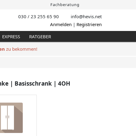
Fachberatung
030 / 23 255 65 90
info@hevis
.net
Anmelden
|
Registrieren
EXPRESS
RATGEBER
en
zu bekommen!
nke | Basisschrank | 4OH