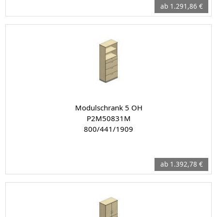
ab 1.291,86 €
Modulschrank 5 OH
P2M50831M
800/441/1909
ab 1.392,78 €