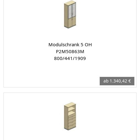
Modulschrank 5 OH
P2M50863M
800/441/1909
ab 1.340,42 €