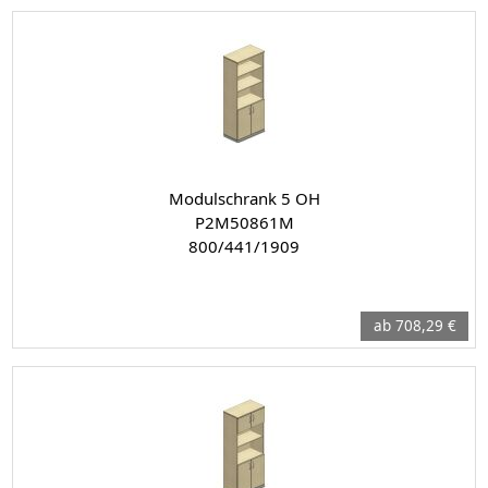
Modulschrank 5 OH
P2M50861M
800/441/1909
ab 708,29 €