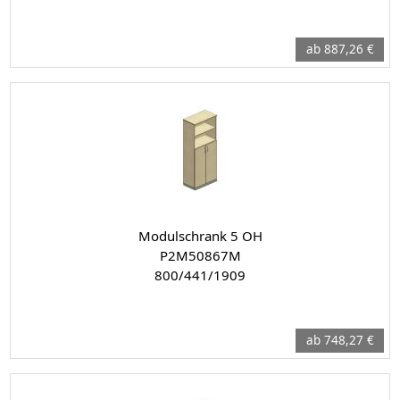
ab 887,26 €
Modulschrank 5 OH
P2M50867M
800/441/1909
ab 748,27 €