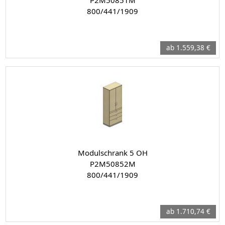
P2M50851M
800/441/1909
ab 1.559,38 €
Modulschrank 5 OH
P2M50852M
800/441/1909
ab 1.710,74 €